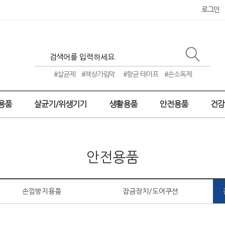
로그인
#살균제
#책상가림막
#항균 테이프
#손소독제
용품
살균기/위생기기
생활용품
안전용품
건
안전용품
손낌방지용품
잠금장치/도어쿠션