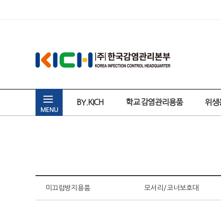
BY.KICH
학교 감염관리용품
위생
MENU
미끄럼방지용품
모서리/코너보호대