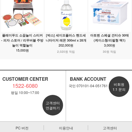
플레이푸드 소꿉놀이 스티커
[박스] 세이프플러스 핸드세
아토렌 스페셜 건티슈 30매
- 피자 스토어 / 리무버블 주방
니타이저 레몬 300ml x 28개
(케이스형/리필형 택1)
202,000원
3,000원
놀이 역할놀이
15,000원
2,020원 적립
30원 적립
CUSTOMER CENTER
BANK ACCOUNT
1522-6080
비회원
국민 070101-04-051761
1:1 문의
평일 10:00~17:00
고객센터
연결하기
PC 버전
이용안내
고객센터