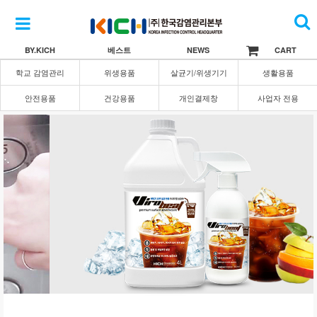
BY.KICH
베스트
NEWS
CART
학교 감염관리
위생용품
살균기/위생기기
생활용품
안전용품
건강용품
개인결제창
사업자 전용