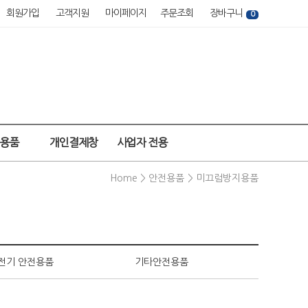
회원가입
고객지원
마이페이지
주문조회
장바구니
0
강용품
개인결제창
사업자 전용
Home >
안전용품
>
미끄럼방지용품
전기 안전용품
기타안전용품