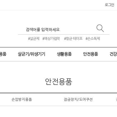
로그인
#살균제
#책상가림막
#항균 테이프
#손소독제
용품
살균기/위생기기
생활용품
안전용품
건
안전용품
손낌방지용품
잠금장치/도어쿠션