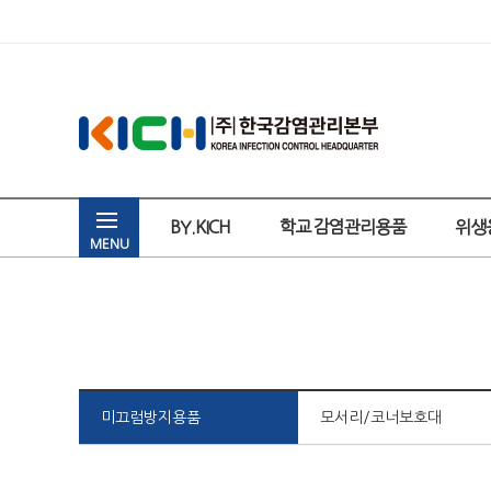
BY.KICH
학교 감염관리용품
위생
MENU
미끄럼방지용품
모서리/코너보호대