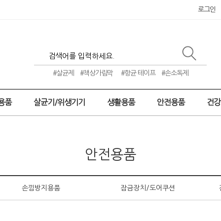
로그인
#살균제
#책상가림막
#항균 테이프
#손소독제
용품
살균기/위생기기
생활용품
안전용품
건
안전용품
손낌방지용품
잠금장치/도어쿠션