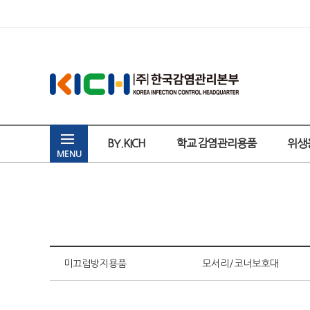
BY.KICH
학교 감염관리용품
위생
MENU
미끄럼방지용품
모서리/코너보호대